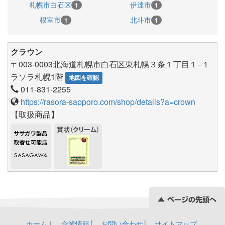
札幌市白石区
伊達市
1
1
根室市
北斗市
1
1
クラウン
〒003-0003北海道札幌市白石区東札幌３条１丁目１−１
ラソラ札幌1階
地図を確認
011-831-2255
https://rasora-sapporo.com/shop/details?a=crown
【取扱商品】
ホーム
｜
企業情報
│
お問い合わせ
│
サイトマップ