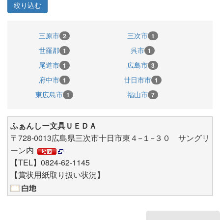
三原市
三次市
2
1
世羅郡
呉市
1
1
尾道市
広島市
1
3
府中市
廿日市市
1
1
東広島市
福山市
1
7
ふぁんしー文具ＵＥＤＡ
〒728-0013広島県三次市十日市東４−１−３０ サングリ
ーン内
【TEL】0824-62-1145
【賞状用紙取り扱い状況】