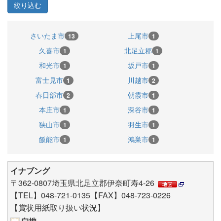
さいたま市
上尾市
13
1
久喜市
北足立郡
1
1
和光市
坂戸市
1
1
富士見市
川越市
1
2
春日部市
朝霞市
2
1
本庄市
深谷市
1
1
狭山市
羽生市
1
1
飯能市
鴻巣市
1
1
イナブング
〒362-0807埼玉県北足立郡伊奈町寿4-26
【TEL】048-721-0135【FAX】048-723-0226
【賞状用紙取り扱い状況】