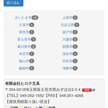
さいたま市
上尾市
13
1
久喜市
北足立郡
1
1
和光市
坂戸市
1
1
富士見市
川越市
1
2
春日部市
朝霞市
2
1
本庄市
深谷市
1
1
狭山市
羽生市
1
1
飯能市
鴻巣市
1
1
有限会社ヒロテ文具
〒354-0018埼玉県富士見市西みずほ台2-3-4
【TEL】049-252-1552【FAX】049-251-4265
【賞状用紙取り扱い状況】