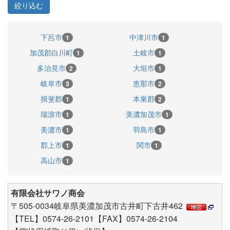
下呂市
中津川市
1
1
加茂郡白川町
土岐市
1
1
多治見市
大垣市
2
1
岐阜市
恵那市
3
2
揖斐郡
本巣郡
1
2
瑞浪市
美濃加茂市
1
1
美濃市
羽島市
1
1
郡上市
関市
1
1
高山市
1
有限会社サワノ商会
〒505-0034岐阜県美濃加茂市古井町下古井462
【TEL】0574-26-2101【FAX】0574-26-2104