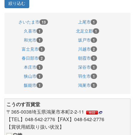
さいたま市
上尾市
13
1
久喜市
北足立郡
1
1
和光市
坂戸市
1
1
富士見市
川越市
1
2
春日部市
朝霞市
2
1
本庄市
深谷市
1
1
狭山市
羽生市
1
1
飯能市
鴻巣市
1
1
こうのす百貨堂
〒365-0038埼玉県鴻巣市本町2-2-11
【TEL】048-542-2776【FAX】048-542-2776
【賞状用紙取り扱い状況】