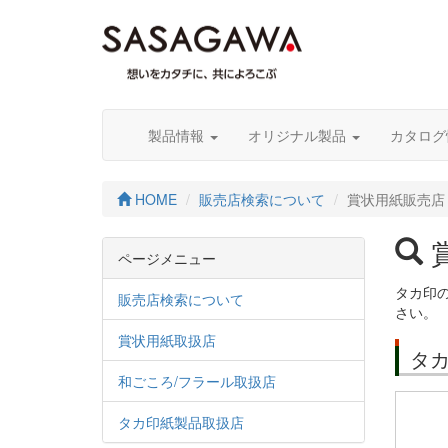
製品情報
オリジナル製品
カタロ
HOME
販売店検索について
賞状用紙販売店
ページメニュー
タカ印
販売店検索について
さい。
賞状用紙取扱店
タ
和ごころ/フラール取扱店
タカ印紙製品取扱店