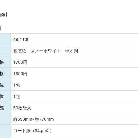
画像】
細
49-1100
包装紙 スノーホワイト 半才判
格
1760円
格
1600円
位
1包
位
1包
態
50枚袋入
縦530mm×横770mm
コート紙（64g/m2）