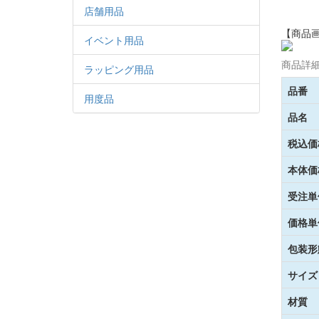
店舗用品
【商品
イベント用品
商品詳
ラッピング用品
品番
用度品
品名
税込価
本体価
受注単
価格単
包装形
サイズ
材質