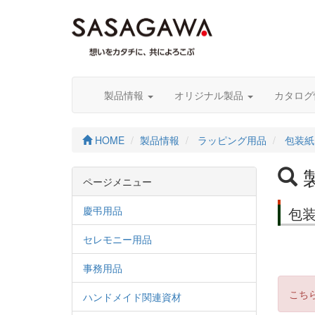
製品情報
オリジナル製品
カタロ
HOME
製品情報
ラッピング用品
包装紙
ページメニュー
慶弔用品
包
セレモニー用品
事務用品
こち
ハンドメイド関連資材