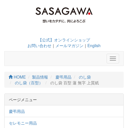
【公式】オンラインショップ
お問い合わせ
｜
メールマガジン
｜
English
Toggle
navigati
HOME
製品情報
慶弔用品
のし袋
のし袋（百型）
のし袋 百型 蓮 無字 上質紙
ページメニュー
慶弔用品
セレモニー用品