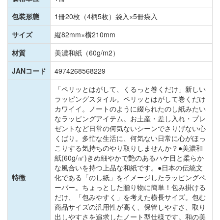
包装形態
1冊20枚（4柄5枚）袋入×5冊袋入
サイズ
縦82mm×横210mm
材質
美濃和紙（60g/m2）
JANコード
4974268568229
「ペリッとはがして、くるっと巻くだけ」新しい
ラッピングスタイル。ペリッとはがして巻くだけ
カワイイ。ノートのように綴られたのし紙みたい
なラッピングアイテム。お土産・差し入れ・プレ
ゼントなど日常の何気ないシーンでさりげない心
くばり。多忙な生活に、何気ない日常に心がほっ
こりする気持ちのやり取りしませんか？●美濃和
紙(60g/㎡)きめ細やかで艶のあるハケ目と柔らか
な風合いを持つ上品な和紙です。●日本の伝統文
特徴
化である「のし紙」をイメージしたラッピングペ
ーパー。ちょっとした贈り物に簡単！包み掛ける
だけ、「包みやすく」を考えた横長サイズ。包む
商品サイズの汎用性が高く、保管しやすさ、取り
出しやすさを追求したノート型仕様です。和の美