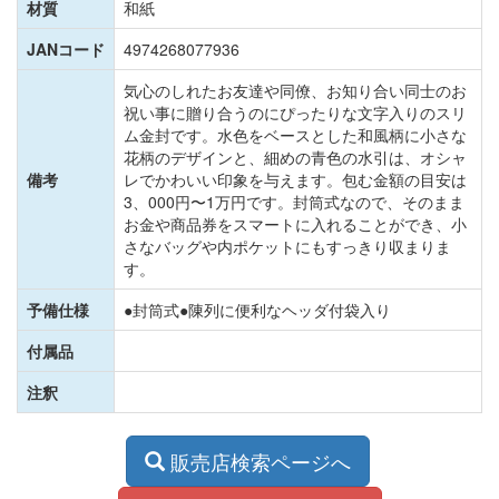
材質
和紙
JANコード
4974268077936
気心のしれたお友達や同僚、お知り合い同士のお
祝い事に贈り合うのにぴったりな文字入りのスリ
ム金封です。水色をベースとした和風柄に小さな
花柄のデザインと、細めの青色の水引は、オシャ
備考
レでかわいい印象を与えます。包む金額の目安は
3、000円〜1万円です。封筒式なので、そのまま
お金や商品券をスマートに入れることができ、小
さなバッグや内ポケットにもすっきり収まりま
す。
予備仕様
●封筒式●陳列に便利なヘッダ付袋入り
付属品
注釈
販売店検索ページへ