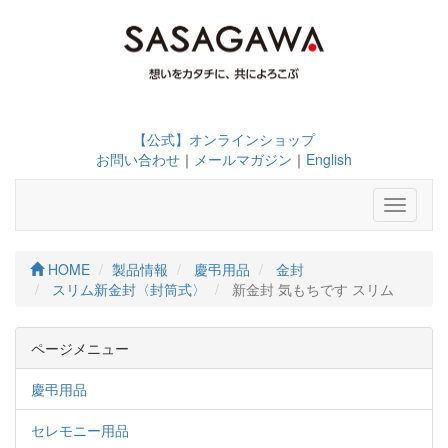
【公式】オンラインショップ
お問い合わせ
｜
メールマガジン
｜
English
Toggle
navigati
HOME
製品情報
慶弔用品
金封
スリム新金封〈封筒式〉
新金封 気もちです スリム
ページメニュー
慶弔用品
セレモニー用品