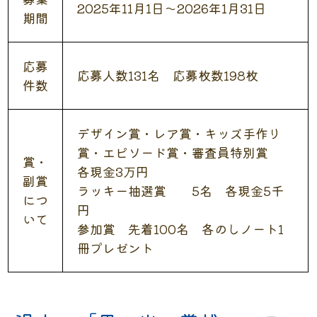
2025年11月1日～2026年1月31日
期間
応募
応募人数131名 応募枚数198枚
件数
デザイン賞・レア賞・キッズ手作り
賞・エピソード賞・審査員特別賞
賞・
各現金3万円
副賞
ラッキー抽選賞 5名 各現金5千
につ
円
いて
参加賞 先着100名 各のしノート1
冊プレゼント