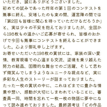
いただき、誠にありがとうございました。
初めての試みであった昨年の第１回のコンテストを
無事に終え、安堵したのも束の間、運営陣の間では
「第2回も皆様に関心を持っていただけるだろうか」
と、実は少々の不安を抱えておりましたが、全国か
ら198枚もの温かいご応募が寄せられ、皆様のおか
げで今回も無事にコンテストを終えることができま
した。心より御礼申し上げます。
お寄せいただいた198枚の賞状には、家族の深い愛
情、教育現場での心温まる交流、逆境を乗り越えた
努力の結晶、国際的な舞台でのご活躍、そして思わ
ず微笑んでしまうようなユニークな視点など、実に
多彩な人生のストーリーが詰まっておりました。
たった一枚の賞状の中に、これほどまでに豊かな情
景や想い、感動が大切にしまわれていることに、審
査員一同、時間を忘れて一枚一枚の物語に夢中にな
って読み進めておりました。最終選考は「どの作品