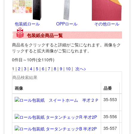
包装紙ロール
OPPロール
その他ロール
包装紙全商品一覧
商品名をクリックすると詳細がご覧になれます。画像をク
リックすると拡大画像がご覧になれます。
0件目～10件(全110件)
1 |
2
|
3
|
4
|
5
|
6
|
7
|
8
|
9
|
10
|
次へ>
商品検索結果
画像
品番
商品
35-553
【中
ロー
35-556
ロール
35-557
ロール