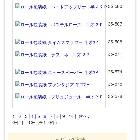
35-560
【中
ロー
35-567
【中
ロー
35-568
ロール
35-571
【中
ロー
35-574
ロール
35-575
ロール
35-578
【中
ロー
1 |
2
|
3
|
4
|
5
|
6
|
7
|
8
|
9
|
10
|
次へ>
0件目～10件(全110件)
ラッピング方法