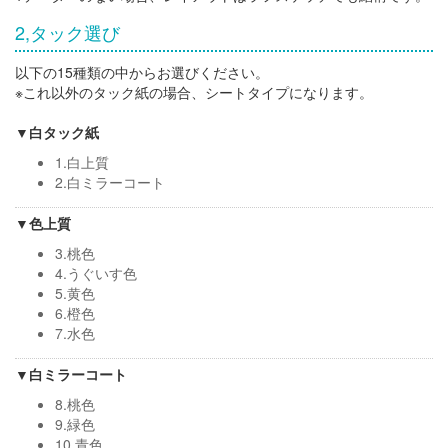
2,タック選び
以下の15種類の中からお選びください。
※これ以外のタック紙の場合、シートタイプになります。
▼白タック紙
1.白上質
2.白ミラーコート
▼色上質
3.桃色
4.うぐいす色
5.黄色
6.橙色
7.水色
▼白ミラーコート
8.桃色
9.緑色
10.青色