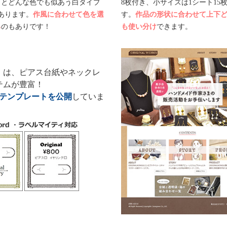
プとどんな色でも似あう白タイプ
8枚付き、小サイズは1シート15
あります。
作風に合わせて色を選
す。
作品の形状に合わせて上下
る
のもありです！
も使い分け
できます。
」は、ピアス台紙やネックレ
テムが豊富！
ンテンプレートを公開
していま