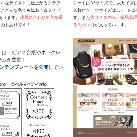
ラルなテイストに仕上がるクラフ
シートはA5サイズで、大サイズ
プとどんな色でも似あう白タイプ
10枚付き、小サイズは1シート1
あります。
作風に合わせて色を選
す。また
大サイズのみ、商品管
る
のもありです！
るミシン目
が入っています。
」は、ピアス台紙やネックレ
テムが豊富！
インテンプレートを公開
してい