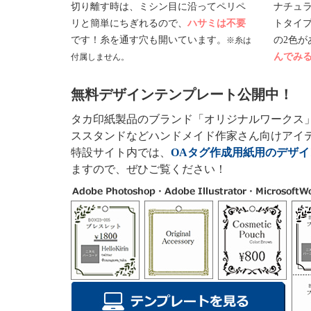
切り離す時は、ミシン目に沿ってペリペ
ナチュ
リと簡単にちぎれるので、
ハサミは不要
トタイ
です！糸を通す穴も開いています。
の2色が
※糸は
んでみ
付属しません。
無料デザインテンプレート公開中！
タカ印紙製品のブランド「オリジナルワークス
ススタンドなどハンドメイド作家さん向けアイ
特設サイト内では、
OAタグ作成用紙用のデザ
ますので、ぜひご覧ください！