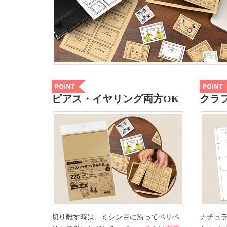
ピアス・イヤリング両方OK
クラ
切り離す時は、ミシン目に沿ってペリペ
ナチュ