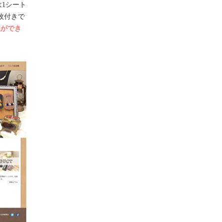
は1シート
5枚付きで
理ができ