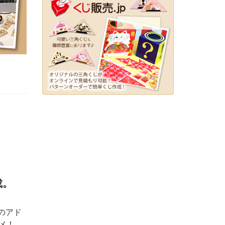
！
成。
のアド
メ！