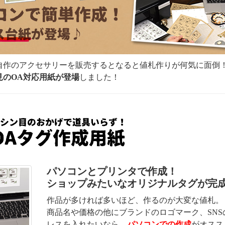
自作のアクセサリーを販売するとなると値札作りが何気に面倒
見のOA対応用紙が登場
しました！
パソコンとプリンタで作成！
ショップみたいなオリジナルタグが完
作品が多ければ多いほど、作るのが大変な値札。
商品名や価格の他にブランドのロゴマーク、SNS
レスを入れたいなら、
パソコンでの作成
がオスス