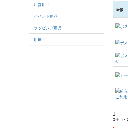
店舗用品
画像
イベント用品
ラッピング用品
用度品
1
0件目～