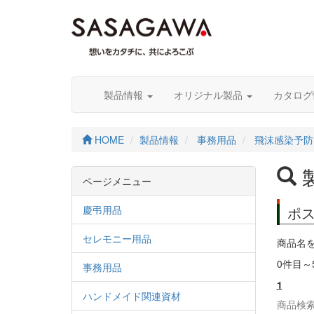
製品情報
オリジナル製品
カタロ
HOME
製品情報
事務用品
飛沫感染予防
ページメニュー
慶弔用品
ポ
セレモニー用品
商品名
0件目～
事務用品
1
ハンドメイド関連資材
商品検