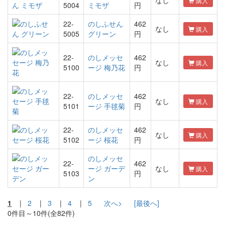
なし
購入
5004
ミモザ
円
22-
のしふせん
462
なし
購入
5005
グリーン
円
22-
のしメッセ
462
なし
購入
5100
ージ 梅乃花
円
22-
のしメッセ
462
なし
購入
5101
ージ 手毬菊
円
22-
のしメッセ
462
なし
購入
5102
ージ 桜花
円
のしメッセ
22-
462
ージ ガーデ
なし
購入
5103
円
ン
1
|
2
|
3
|
4
|
5
次へ>
[最後へ]
0件目～10件(全82件)