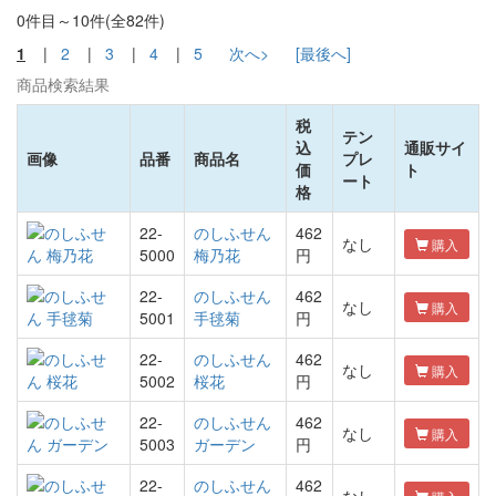
0件目～10件(全82件)
1
|
2
|
3
|
4
|
5
次へ>
[最後へ]
商品検索結果
税
テン
込
通販サイ
画像
品番
商品名
プレ
価
ト
ート
格
22-
のしふせん
462
なし
購入
5000
梅乃花
円
22-
のしふせん
462
なし
購入
5001
手毬菊
円
22-
のしふせん
462
なし
購入
5002
桜花
円
22-
のしふせん
462
なし
購入
5003
ガーデン
円
22-
のしふせん
462