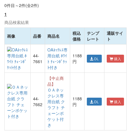
0件目～2件(全2件)
1
商品検索結果
税込
テンプ
通販サイ
画像
品番
商品名
価格
レート
ト
OAﾈｯｸﾚｽ専
44-
用台紙 ﾎﾜｲ
1188
DL
購入
7661
ﾄ ﾁｪｰﾝﾎﾟｹｯ
円
ﾄ付き
【中止商
品】
ＯＡネッ
クレス専
44-
1188
用台紙 ク
DL
購入
7662
円
ラフト チ
ェーンポ
ケット付
き