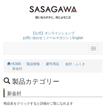
【公式】オンラインショップ
お問い合わせ
｜
メールマガジン
｜
English
Toggle
navigati
HOME
製品情報
慶弔用品
金封・ふくさ
新金封
製品カテゴリー
新金封
商品名をクリックすると詳細がご覧になれます