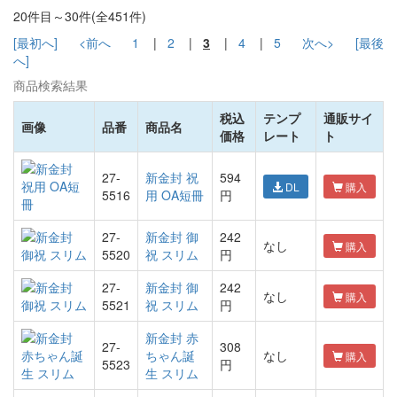
20件目～30件(全451件)
[最初へ]
<前へ
1
|
2
|
3
|
4
|
5
次へ>
[最後
へ]
商品検索結果
税込
テンプ
通販サイ
画像
品番
商品名
価格
レート
ト
27-
新金封 祝
594
DL
購入
5516
用 OA短冊
円
27-
新金封 御
242
なし
購入
5520
祝 スリム
円
27-
新金封 御
242
なし
購入
5521
祝 スリム
円
新金封 赤
27-
308
ちゃん誕
なし
購入
5523
円
生 スリム