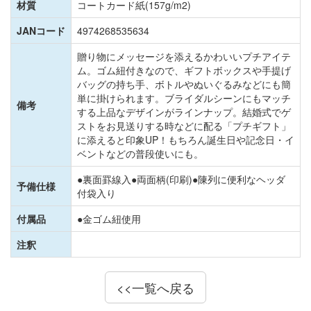
材質
コートカード紙(157g/m2)
JANコード
4974268535634
贈り物にメッセージを添えるかわいいプチアイテ
ム。ゴム紐付きなので、ギフトボックスや手提げ
バッグの持ち手、ボトルやぬいぐるみなどにも簡
単に掛けられます。ブライダルシーンにもマッチ
備考
する上品なデザインがラインナップ。結婚式でゲ
ストをお見送りする時などに配る「プチギフト」
に添えると印象UP！もちろん誕生日や記念日・イ
ベントなどの普段使いにも。
●裏面罫線入●両面柄(印刷)●陳列に便利なヘッダ
予備仕様
付袋入り
付属品
●金ゴム紐使用
注釈
<<一覧へ戻る