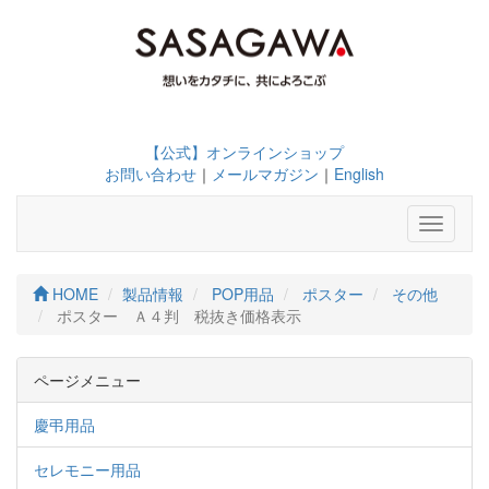
【公式】オンラインショップ
お問い合わせ
｜
メールマガジン
｜
English
Toggle
navigati
HOME
製品情報
POP用品
ポスター
その他
ポスター Ａ４判 税抜き価格表示
ページメニュー
慶弔用品
セレモニー用品