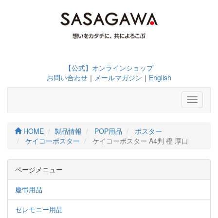
【公式】オンラインショップ
お問い合わせ
｜
メールマガジン
｜
English
Toggle
navigati
HOME
製品情報
POP用品
ポスター
ケイコーポスター
ケイコーポスター A4判 橙 厚口
ページメニュー
慶弔用品
セレモニー用品