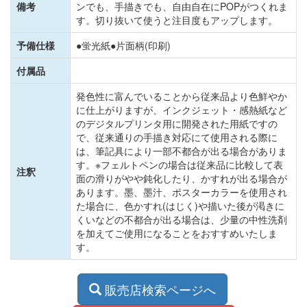
備考
ンでも、手描きでも、自由自在にPOPがつくれま
す。切り抜いて使うと注目度もアップします。
予備仕様
●蛍光紙●片面柄(印刷)
付属品
発色性に富んでいることから従来品より色鮮やか
に仕上がりますが、インクジェット・感熱紙など
のデジタルプリンタ用に開発された用紙ですの
で、従来通りの手描き対応にて使用される際に
は、筆記具により一部不都合が出る場合がありま
す。※フェルトペンの場合は従来品に比較して表
注釈
面の滑りがやや鈍化したり、かすれが出る場合が
あります。墨、墨汁、ポスターカラーを使用され
た場合に、色かすれ(はじく)や描いた後が渇きに
くいなどの不都合が出る場合は、少量の中性洗剤
を加えてご使用になることをおすすめいたしま
す。
販売店検索ページへ