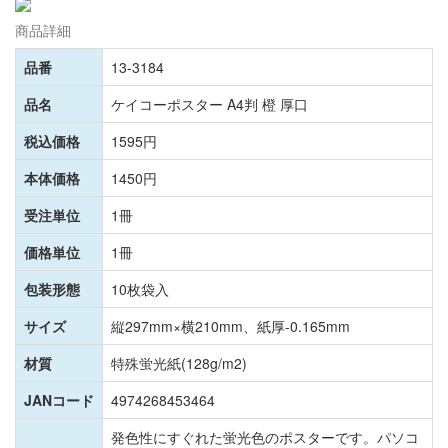
商品詳細
品番
13-3184
品名
ケイコーポスター A4判 橙 厚口
税込価格
1595円
本体価格
1450円
受注単位
1冊
価格単位
1冊
包装形態
10枚袋入
サイズ
縦297mm×横210mm、紙厚-0.165mm
材質
特殊蛍光紙(128g/m2)
JANコード
4974268453464
発色性にすぐれた蛍光色のポスターです。パソコ