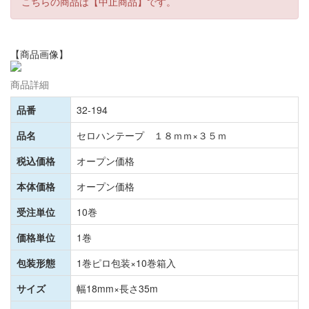
こちらの商品は【中止商品】です。
【商品画像】
商品詳細
品番
32-194
品名
セロハンテープ １８ｍｍ×３５ｍ
税込価格
オープン価格
本体価格
オープン価格
受注単位
10巻
価格単位
1巻
包装形態
1巻ピロ包装×10巻箱入
サイズ
幅18mm×長さ35m