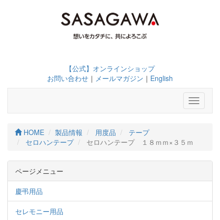
【公式】オンラインショップ
お問い合わせ
｜
メールマガジン
｜
English
Toggle
navigati
HOME
製品情報
用度品
テープ
セロハンテープ
セロハンテープ １８ｍｍ×３５ｍ
ページメニュー
慶弔用品
セレモニー用品