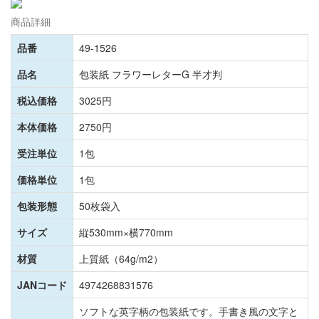
商品詳細
品番
49-1526
品名
包装紙 フラワーレターG 半才判
税込価格
3025円
本体価格
2750円
受注単位
1包
価格単位
1包
包装形態
50枚袋入
サイズ
縦530mm×横770mm
材質
上質紙（64g/m2）
JANコード
4974268831576
ソフトな英字柄の包装紙です。手書き風の文字と