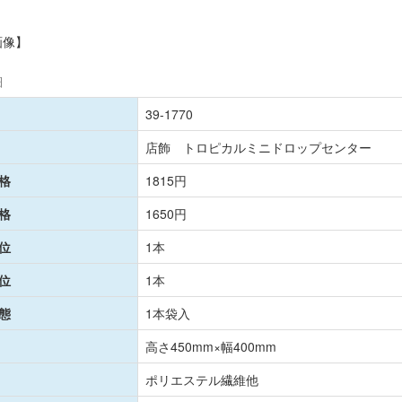
画像】
細
39-1770
店飾 トロピカルミニドロップセンター
格
1815円
格
1650円
位
1本
位
1本
態
1本袋入
高さ450mm×幅400mm
ポリエステル繊維他