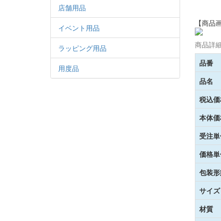
店舗用品
【商品
イベント用品
商品詳
ラッピング用品
品番
用度品
品名
税込価
本体価
受注単
価格単
包装形
サイズ
材質