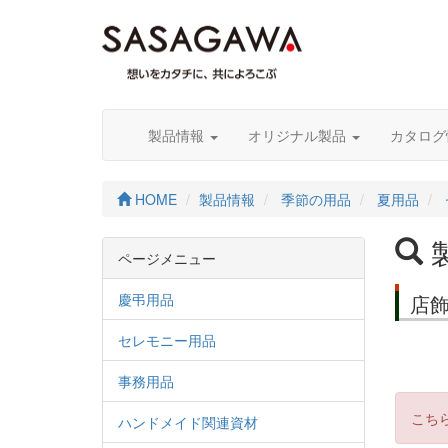
製品情報
オリジナル製品
カタロ
HOME
製品情報
季節の用品
夏用品
ページメニュー
慶弔用品
店
セレモニー用品
事務用品
こち
ハンドメイド関連資材