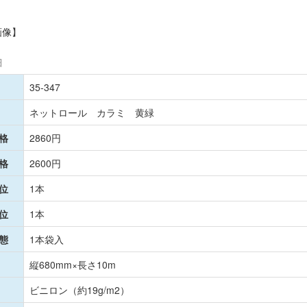
画像】
細
35-347
ネットロール カラミ 黄緑
格
2860円
格
2600円
位
1本
位
1本
態
1本袋入
縦680mm×長さ10m
ビニロン（約19g/m2）