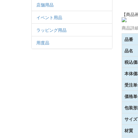
店舗用品
【商品
イベント用品
商品詳
ラッピング用品
品番
用度品
品名
税込価
本体価
受注単
価格単
包装形
サイズ
材質