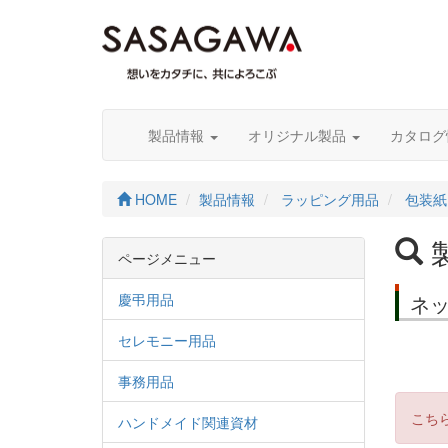
製品情報
オリジナル製品
カタロ
HOME
製品情報
ラッピング用品
包装紙
ページメニュー
慶弔用品
ネ
セレモニー用品
事務用品
こち
ハンドメイド関連資材