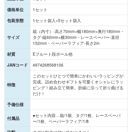
価格単位
1セット
包装形態
1セット袋入×5セット袋入
箱（内寸）-高さ70mm×幅180mm×奥行180mm・
サイズ
タグ-縦60mm×横30mm・レースペーパー-直径
152mm・ペーパーラフィア-長さ2m
材質
Eフルート段ボール他
JANコード
4974268568106
このセットひとつで簡単にかわいいラッピングが
完成。詰め合わせギフトを可愛くオシャレにラッ
特徴
ピング！組み立て簡単。折線に沿って折り曲げる
だけ！
予備仕様
●セット内容…箱/1個、タグ/1枚、レースペーパ
付属品
ー/1枚、ペーパーラフィア/1本