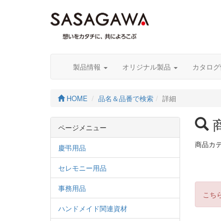
製品情報
オリジナル製品
カタロ
HOME
品名＆品番で検索
詳細
ページメニュー
商品カ
慶弔用品
セレモニー用品
事務用品
こち
ハンドメイド関連資材