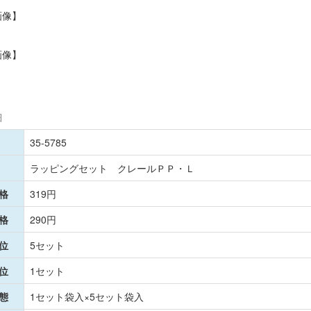
画像】
画像】
細
35-5785
ラッピングセット クレールＰＰ・Ｌ
格
319円
格
290円
位
5セット
位
1セット
態
1セット袋入×5セット袋入