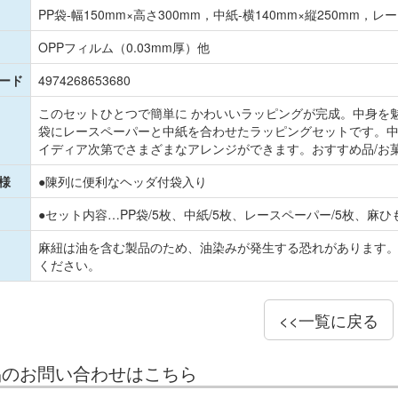
PP袋-幅150mm×高さ300mm，中紙-横140mm×縦250mm，
OPPフィルム（0.03mm厚）他
コード
4974268653680
このセットひとつで簡単に かわいいラッピングが完成。中身を
袋にレースペーパーと中紙を合わせたラッピングセットです。
イディア次第でさまざまなアレンジができます。おすすめ品/お
様
●陳列に便利なヘッダ付袋入り
●セット内容…PP袋/5枚、中紙/5枚、レースペーパー/5枚、麻ひも
麻紐は油を含む製品のため、油染みが発生する恐れがあります
ください。
<<一覧に戻る
品のお問い合わせはこちら