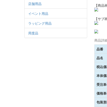
店舗用品
【商品
イベント用品
【サブ
ラッピング用品
用度品
商品詳
品番
品名
税込価
本体価
受注単
価格単
包装形