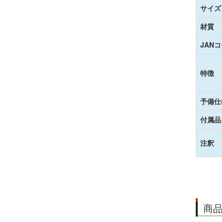
サイズ
材質
JAN
特徴
予備仕
付属品
注釈
商