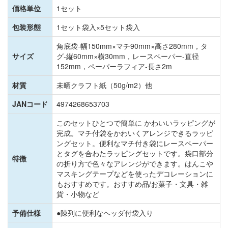
価格単位
1セット
包装形態
1セット袋入×5セット袋入
角底袋-幅150mm×マチ90mm×高さ280mm，タ
サイズ
グ-縦60mm×横30mm，レースペーパー-直径
152mm，ペーパーラフィア-長さ2m
材質
未晒クラフト紙（50g/m2）他
JANコード
4974268653703
このセットひとつで簡単に かわいいラッピングが
完成。マチ付袋をかわいくアレンジできるラッピ
ングセット。便利なマチ付き袋にレースペーパー
とタグを合わたラッピングセットです。袋口部分
特徴
の折り方で色々なアレンジができます。はんこや
マスキングテープなどを使ったデコレーションに
もおすすめです。おすすめ品/お菓子・文具・雑
貨・小物など
予備仕様
●陳列に便利なヘッダ付袋入り