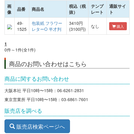
画
税込（税
テンプ
通販サイ
品番
商品名
像
抜）
レート
ト
49-
包装紙 フラワー
3410円
なし
購入
1525
レターO 半才判
(3100円)
1
0件～1件(全1件)
商品のお問い合わせはこちら
商品に関するお問い合わせ
大阪本社 平日10時〜15時：06-6261-2831
東京営業所 平日10時〜15時：03-6861-7601
販売店を調べる
販売店検索ページへ